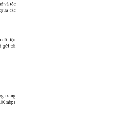
hớ và tốc
 giữa các
 dữ liệu
i gửi tới
ng trong
 100mbps