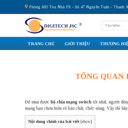
Skip
Phòng 603 Tòa Nhà FS - Số 47 Nguyễn Tuân - Thanh X
to
content
Tìm
kiếm:
TRANG CHỦ
GIỚI THIỆU
THƯƠNG HI
TỔNG QUAN 
Để mua được
bộ chia mạng switch
tốt nhất, người dùn
mạng bạn chưa hiểu rõ bản chất, chức năng. Vậy thì hã
Nội dung chính của bài viết
[
show
]