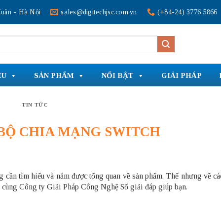
uân - Hà Nội
sales@digitechjsc.com.vn
(+84-24) 3776 5866
ỆU
SẢN PHẨM
NỔI BẬT
GIẢI PHÁP
TIN TỨC
BỘ CHIA MẠNG SWITCH
g cần tìm hiểu và nắm được tổng quan về sản phẩm. Thế nhưng về các 
y cùng Công ty Giải Pháp Công Nghệ Số giải đáp giúp bạn.