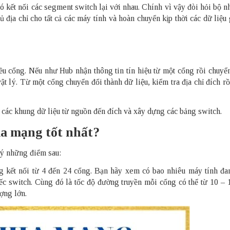
 kết nối các segment switch lại với nhau. Chính vì vậy đòi hỏi bộ n
 địa chỉ cho tất cả các máy tính và hoàn chuyển kịp thời các dữ liệu
u cổng. Nếu như Hub nhận thông tin tín hiệu từ một cổng rồi chuyển
 vật lý. Từ một cổng chuyển đổi thành dữ liệu, kiểm tra địa chỉ đích rồ
các khung dữ liệu từ nguồn đến đích và xây dựng các bảng switch.
ia mạng tốt nhất?
 ý những điểm sau:
g kết nối từ 4 đến 24 cổng. Bạn hãy xem có bao nhiêu máy tính đa
ếc switch. Cùng đó là tốc độ đường truyền mỗi cổng có thể từ 10 –
ợng lớn.