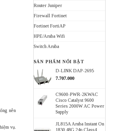
Router Juniper
Firewall Fortinet
Fortinet FortiAP
HPE/Aruba Wifi
Switch Aruba
SẢN PHẨM NỔI BẬT
D-LINK DAP-2695
7.707.000
C9600-PWR-2KWAC
Cisco Catalyst 9600
Series 2000W AC Power
 cổng nên
Supply
JL815A Aruba Instant On
hiệm vụ.
1830 48G 24p Class4