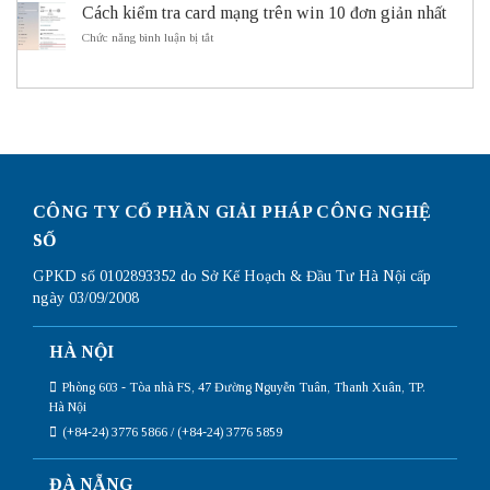
minh
sử
Cách kiểm tra card mạng trên win 10 đơn giản nhất
cấu
ITS
dụng
hình
ở
Chức năng bình luận bị tắt
Subnetting
Router
Cách
Mikrotik
kiểm
chi
tra
tiết
card
nhất
mạng
trên
win
10
đơn
giản
CÔNG TY CỔ PHẦN GIẢI PHÁP CÔNG NGHỆ
nhất
SỐ
GPKD số 0102893352 do Sở Kế Hoạch & Đầu Tư Hà Nội cấp
ngày 03/09/2008
HÀ NỘI
Phòng 603 - Tòa nhà FS, 47 Đường Nguyễn Tuân, Thanh Xuân, TP.
Hà Nội
(+84-24) 3776 5866 / (+84-24) 3776 5859
ĐÀ NẴNG