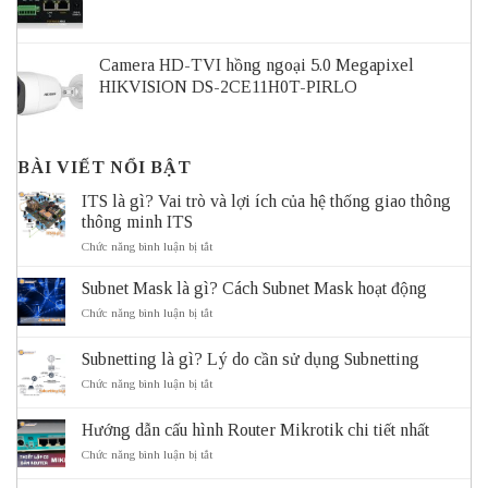
Camera HD-TVI hồng ngoại 5.0 Megapixel
HIKVISION DS-2CE11H0T-PIRLO
BÀI VIẾT NỔI BẬT
ITS là gì? Vai trò và lợi ích của hệ thống giao thông
thông minh ITS
ở
Chức năng bình luận bị tắt
ITS
là
Subnet Mask là gì? Cách Subnet Mask hoạt động
gì?
Vai
ở
Chức năng bình luận bị tắt
trò
Subnet
và
Mask
Subnetting là gì? Lý do cần sử dụng Subnetting
lợi
là
ích
gì?
ở
Chức năng bình luận bị tắt
của
Cách
Subnetting
hệ
Subnet
là
thống
Mask
Hướng dẫn cấu hình Router Mikrotik chi tiết nhất
gì?
giao
hoạt
Lý
ở
Chức năng bình luận bị tắt
thông
động
do
Hướng
thông
cần
dẫn