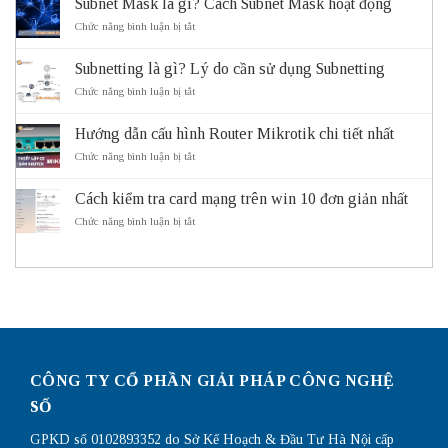
Subnet Mask là gì? Cách Subnet Mask hoạt động
gì?
Vai
ở
Chức năng bình luận bị tắt
trò
Subnet
và
Mask
Subnetting là gì? Lý do cần sử dụng Subnetting
lợi
là
ích
gì?
ở
Chức năng bình luận bị tắt
của
Cách
Subnetting
hệ
Subnet
là
thống
Mask
Hướng dẫn cấu hình Router Mikrotik chi tiết nhất
gì?
giao
hoạt
Lý
ở
Chức năng bình luận bị tắt
thông
động
do
Hướng
thông
cần
dẫn
minh
sử
Cách kiểm tra card mạng trên win 10 đơn giản nhất
cấu
ITS
dụng
hình
ở
Chức năng bình luận bị tắt
Subnetting
Router
Cách
Mikrotik
kiểm
chi
tra
tiết
card
nhất
mạng
trên
win
10
đơn
giản
CÔNG TY CỔ PHẦN GIẢI PHÁP CÔNG NGHỆ
nhất
SỐ
GPKD số 0102893352 do Sở Kế Hoạch & Đầu Tư Hà Nội cấp