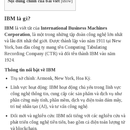
Nội dung chính của bài viết
[
show
]
IBM là gì?
IBM
là viết tắt của
International Business Machines
Corporation
, là một trong những tập đoàn công nghệ lớn nhất
và lâu đời nhất thế giới. Được thành lập vào năm 1911 tại New
York, ban đầu công ty mang tên Computing Tabulating
Recording Company (CTR) và đổi tên thành IBM vào năm
1924.
Thông tin nổi bật về IBM
Trụ sở chính: Armonk, New York, Hoa Kỳ.
Lĩnh vực hoạt động: IBM hoạt động chủ yếu trong lĩnh vực
công nghệ thông tin, cung cấp các sản phẩm và dịch vụ như
phần cứng máy tính, phần mềm, dịch vụ điện toán đám mây,
trí tuệ nhân tạo (AI), và tư vấn công nghệ.
Đổi mới và nghiên cứu: IBM nổi tiếng với các nghiên cứu và
phát triển công nghệ tiên tiến, bao gồm cả điện toán lượng tử
và blockchain.