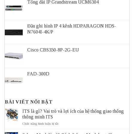
Tổng đài IP Grandstream UCM6304
Đầu ghi hình IP 4 kênh HDPARAGON HDS-
N7604I-4K/P
Cisco CBS350-8P-2G-EU
FAD-300D
BÀI VIẾT NỔI BẬT
ITS là gì? Vai trò và lợi ích của hệ thống giao thông
thông minh ITS
ở
Chức năng bình luận bị tắt
ITS
là