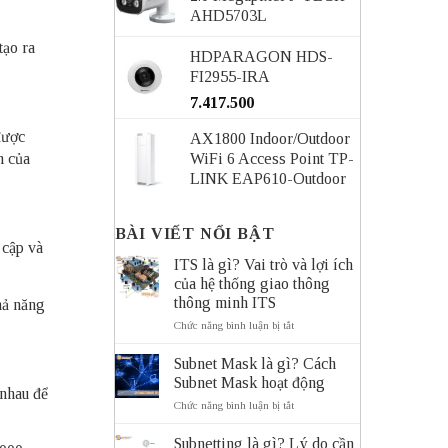
AHD5703L
tạo ra
HDPARAGON HDS-
FI2955-IRA
7.417.500
được
AX1800 Indoor/Outdoor
WiFi 6 Access Point TP-
m của
LINK EAP610-Outdoor
BÀI VIẾT NỔI BẬT
 cập và
ITS là gì? Vai trò và lợi ích
của hệ thống giao thông
thông minh ITS
hả năng
ở
Chức năng bình luận bị tắt
ITS
là
Subnet Mask là gì? Cách
gì?
Subnet Mask hoạt động
Vai
 nhau để
trò
ở
Chức năng bình luận bị tắt
và
Subnet
lợi
Mask
Subnetting là gì? Lý do cần
ích