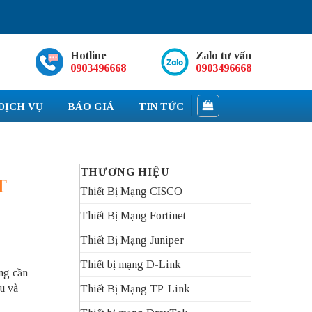
Hotline
Zalo tư vấn
0903496668
0903496668
DỊCH VỤ
BÁO GIÁ
TIN TỨC
THƯƠNG HIỆU
T
Thiết Bị Mạng CISCO
Thiết Bị Mạng Fortinet
Thiết Bị Mạng Juniper
Thiết bị mạng D-Link
ng cần
u và
Thiết Bị Mạng TP-Link