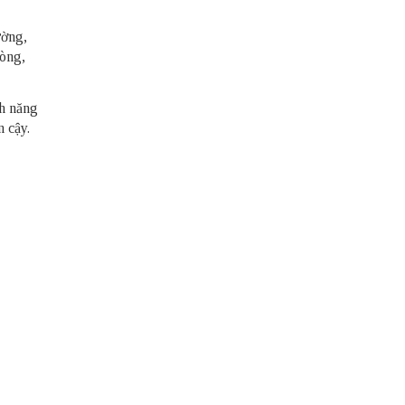
ường,
hòng,
nh năng
n cậy.