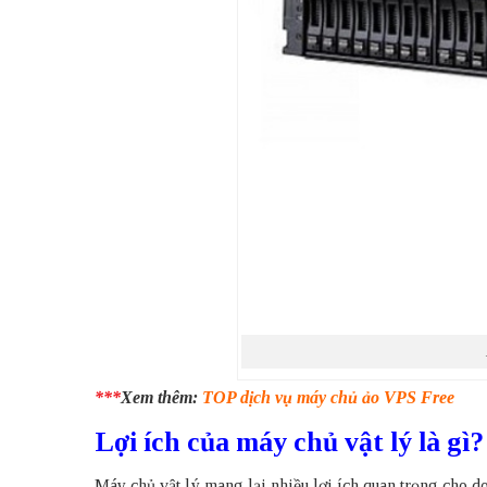
***
Xem thêm:
TOP dịch vụ máy chủ ảo VPS Free
Lợi ích của máy chủ vật lý là gì?
Máy chủ vật lý mang lại nhiều lợi ích quan trọng cho d