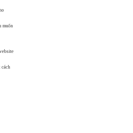
ho
ếu muốn
website
t cách