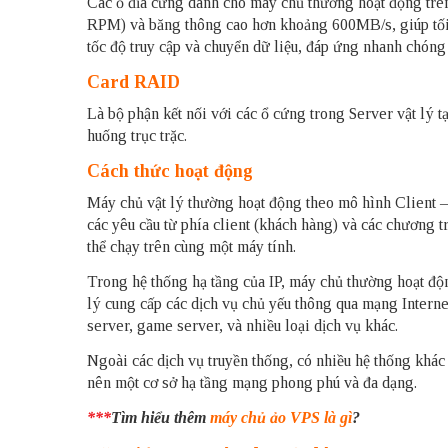
Các ổ đĩa cứng dành cho máy chủ thường hoạt động trê
RPM) và băng thông cao hơn khoảng 600MB/s, giúp tối 
tốc độ truy cập và chuyển dữ liệu, đáp ứng nhanh chóng 
Card RAID
Là bộ phận kết nối với các ổ cứng trong Server vật lý tạ
huống trục trặc.
Cách thức hoạt động
Máy chủ vật lý thường hoạt động theo mô hình Client –
các yêu cầu từ phía client (khách hàng) và các chương 
thể chạy trên cùng một máy tính.
Trong hệ thống hạ tầng của IP, máy chủ thường hoạt độn
lý cung cấp các dịch vụ chủ yếu thông qua mạng Internet
server, game server, và nhiều loại dịch vụ khác.
Ngoài các dịch vụ truyền thống, có nhiều hệ thống khác
nên một cơ sở hạ tầng mạng phong phú và đa dạng.
***
Tìm hiểu thêm
máy chủ ảo VPS là gì
?