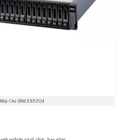
Máy Chủ IBM EXP2524
oanh nghiệp và tổ chức, bao gồm: