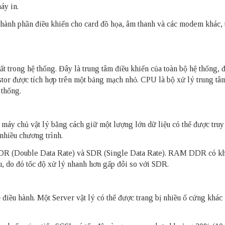
máy in.
thành phần điều khiển cho card đồ họa, âm thanh và các modem khác, 
t trong hệ thống. Đây là trung tâm điều khiển của toàn bộ hệ thống, 
istor được tích hợp trên một bảng mạch nhỏ. CPU là bộ xử lý trung tâ
 thống.
máy chủ vật lý bằng cách giữ một lượng lớn dữ liệu có thể được truy
nhiều chương trình.
DDR (Double Data Rate) và SDR (Single Data Rate). RAM DDR có k
iệu, do đó tốc độ xử lý nhanh hơn gấp đôi so với SDR.
 điều hành. Một Server vật lý có thể được trang bị nhiều ổ cứng khác