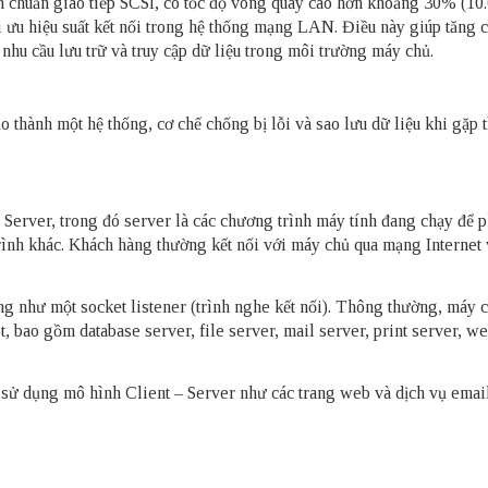
n chuẩn giao tiếp SCSI, có tốc độ vòng quay cao hơn khoảng 30% (10
ưu hiệu suất kết nối trong hệ thống mạng LAN. Điều này giúp tăng 
nhu cầu lưu trữ và truy cập dữ liệu trong môi trường máy chủ.
o thành một hệ thống, cơ chế chống bị lỗi và sao lưu dữ liệu khi gặp 
 Server, trong đó server là các chương trình máy tính đang chạy để 
trình khác. Khách hàng thường kết nối với máy chủ qua mạng Internet 
g như một socket listener (trình nghe kết nối). Thông thường, máy c
, bao gồm database server, file server, mail server, print server, w
 sử dụng mô hình Client – Server như các trang web và dịch vụ email