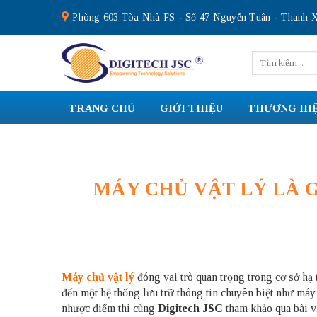
Skip
Phòng 603 Tòa Nhà FS - Số 47 Nguyễn Tuân - Thanh X
to
content
Tìm
kiếm:
TRANG CHỦ
GIỚI THIỆU
THƯƠNG HI
MÁY CHỦ VẬT LÝ LÀ 
Máy chủ vật lý
đóng vai trò quan trọng trong cơ sở hạ
đến một hệ thống lưu trữ thông tin chuyên biệt như máy
nhược điểm thì cùng
Digitech JSC
tham khảo qua bài vi