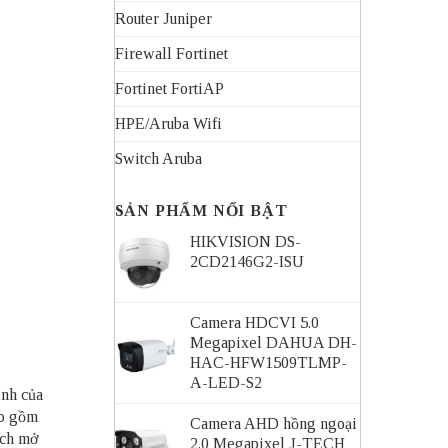
Router Juniper
Firewall Fortinet
Fortinet FortiAP
HPE/Aruba Wifi
Switch Aruba
SẢN PHẨM NỔI BẬT
HIKVISION DS-
2CD2146G2-ISU
Camera HDCVI 5.0
Megapixel DAHUA DH-
HAC-HFW1509TLMP-
A-LED-S2
ính của
ao gồm
Camera AHD hồng ngoại
ạch mở
2.0 Megapixel J-TECH