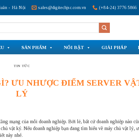
uân - Hà Nội
sales@digitechjsc.com.vn
(+84-24) 3776 5866
ỆU
SẢN PHẨM
NỔI BẬT
GIẢI PHÁP
TIN TỨC
GÌ? ƯU NHƯỢC ĐIỂM SERVER VẬ
LÝ
 tầng mạng của mỗi doanh nghiệp. Bởi lẻ, bất cứ doanh nghiệp nào cũ
 chủ vật ký. Nếu doanh nghiệp bạn đang tìm hiểu về máy chủ vật lý, ư
ết này nhé.