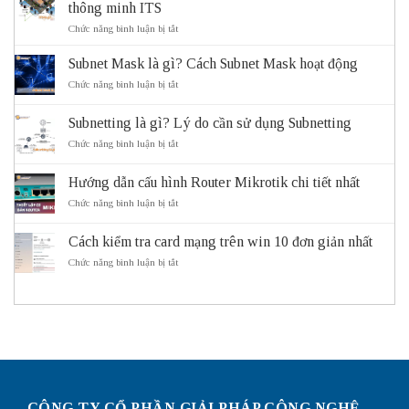
thông minh ITS
ở
Chức năng bình luận bị tắt
ITS
là
Subnet Mask là gì? Cách Subnet Mask hoạt động
gì?
Vai
ở
Chức năng bình luận bị tắt
trò
Subnet
và
Mask
Subnetting là gì? Lý do cần sử dụng Subnetting
lợi
là
ích
gì?
ở
Chức năng bình luận bị tắt
của
Cách
Subnetting
hệ
Subnet
là
thống
Mask
Hướng dẫn cấu hình Router Mikrotik chi tiết nhất
gì?
giao
hoạt
Lý
ở
Chức năng bình luận bị tắt
thông
động
do
Hướng
thông
cần
dẫn
minh
sử
Cách kiểm tra card mạng trên win 10 đơn giản nhất
cấu
ITS
dụng
hình
ở
Chức năng bình luận bị tắt
Subnetting
Router
Cách
Mikrotik
kiểm
chi
tra
tiết
card
nhất
mạng
trên
win
10
đơn
giản
CÔNG TY CỔ PHẦN GIẢI PHÁP CÔNG NGHỆ