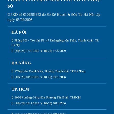
nhất
SỐ
GPKD số 0102893352 do Sở Kế Hoạch & Đầu Tư Hà Nội cấp
ngày 03/09/2008
HÀ NỘI
Phòng 603 - Tòa nhà FS, 47 Đường Nguyễn Tuân, Thanh Xuân, TP.
Hà Nội
(+84-24) 3776 5866 / (+84-24) 3776 5859
ĐÀ NẴNG
57 Nguyễn Thanh Năm, Phường Thanh Khê, TP Đà Nẵng
(+84-23) 6358 8886 / (+84-23) 6361 2886
TP. HCM
406/85 đường Cộng Hòa, Phường Tân Bình, TP.HCM
(+84-28) 3811 8628 / (+84-28) 3811 8566