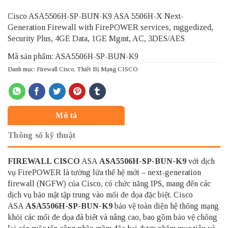
Cisco ASA5506H-SP-BUN-K9 ASA 5506H-X Next-
Generation Firewall with FirePOWER services, ruggedized,
Security Plus, 4GE Data, 1GE Mgmt, AC, 3DES/AES
Mã sản phẩm: ASA5506H-SP-BUN-K9
Danh mục:
Firewall Cisco
,
Thiết Bị Mạng CISCO
Mô tả
Thông số kỹ thuật
FIREWALL CISCO
ASA
ASA5506H-SP-BUN-K9
với dịch
vụ FirePOWER là tường lửa thế hệ mới – next-generation
firewall (NGFW) của Cisco, có chức năng IPS, mang đến các
dịch vụ bảo mật tập trung vào mối đe dọa đặc biệt. Cisco
ASA
ASA5506H-SP-BUN-K9
bảo vệ toàn diện hệ thống mạng
khỏi các mối đe dọa đã biết và nâng cao, bao gồm bảo vệ chống