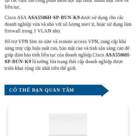
lại các cuộc tấn công phần mềm độc hại được nhắm mục tiêu và
liên tục.
Cisco ASA
ASA5506H-SP-BUN-K9
được sử dụng cho các
doanh nghiệp vừa và nhỏ với số lượng user ít, hoặc sử dụng làm
firewall trong 1 VLAN nhỏ.
Hỗ trợ VPN Site-to-site và remote access VPN, cung cấp khả
năng truy cập hiệu suất cao, bảo mật cao và tính sẵn sàng cao để
giúp đảm bảo tính liên tục của doanh nghiệp.Cisco
ASA5506H-
SP-BUN-K9
là tường lửa trạng thái cấp doanh nghiệp được
triển khai rộng rãi nhất trên thế giới.
CÓ THỂ BẠN QUAN TÂM