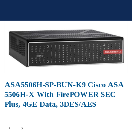
Skip
to
content
ASA5506H-SP-BUN-K9 Cisco ASA
5506H-X With FirePOWER SEC
Plus, 4GE Data, 3DES/AES